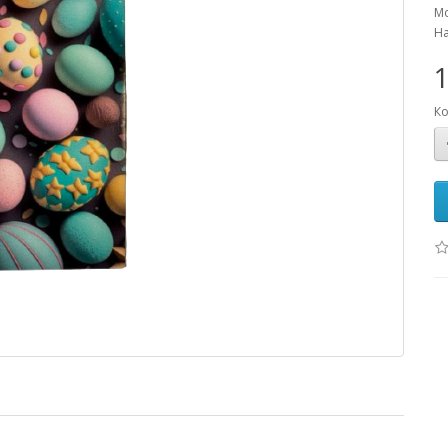
Мо
На
1
Ко