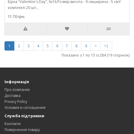
Бірка "Valentine's Day", №16.Розмір:висота - 9 смширина - 5 смУ
комплекті 20 шт...
11.70 грн.
1
2
3
4
5
6
7
8
9
>
>|
Показано з 1 по 15 із 284 (19 сторінок)
Інформація
Про компанію
Доставка
Privacy Policy
Условия и соглашения
Служба підтримки
Контакти
Повернення товару