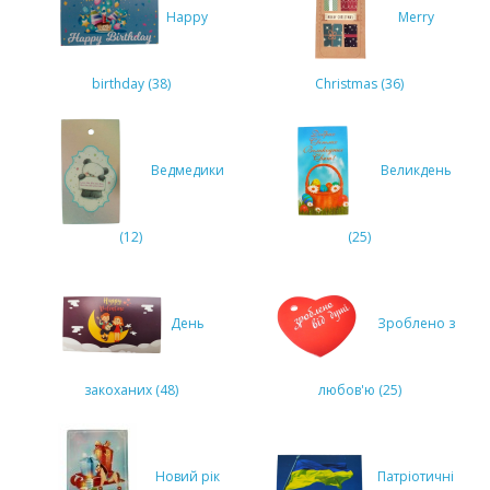
Happy
Merry
birthday (38)
Christmas (36)
Ведмедики
Великдень
(12)
(25)
День
Зроблено з
закоханих (48)
любов'ю (25)
Новий рік
Патріотичні