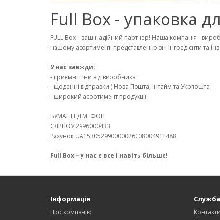
Full Box - упаковка 
FULL Box – ваш надійний партнер! Наша компанія - виробн
нашому асортименті представлені різні інгредієнти та інв
У нас завжди:
- приємні ціни від виробника
- щоденні відправки ( Нова Пошта, Інтайм та Укрпошта
- широкий асортимент продукції
БУМАГIН Д.М. ФОП
ЄДРПОУ 2996000433
Рахунок UA153052990000026008004913488
Full Box – у нас є все і навіть більше!
Інформація
Служба
Про компанію
Контакт