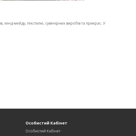
, хенд-мейду, текстилю, сувенірних виробів та прикрас. У
Особистий Кабінет
Особистий Кабінет