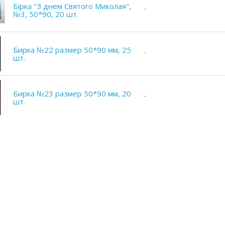
Бірка "З днем Святого Миколая",
..
№3, 50*90, 20 шт.
Бирка №22 размер 50*90 мм, 25
..
шт.
Бирка №23 размер 50*90 мм, 20
..
шт.