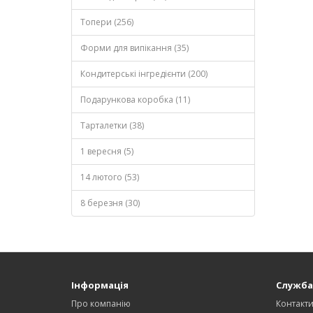
Топери (256)
Форми для випікання (35)
Кондитерські інгредієнти (200)
Подарункова коробка (11)
Тарталетки (38)
1 вересня (5)
14 лютого (53)
8 березня (30)
Інформація
Служба
Про компанію
Контакт