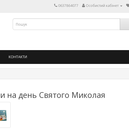
0637864077
Особистий кабінет
КОНТАКТИ
ки на день Святого Миколая