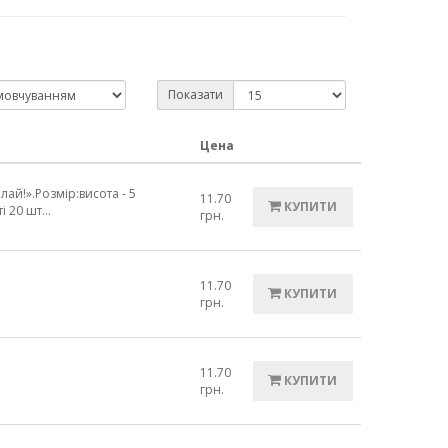
Показати
Цена
ай!».Розмір:висота - 5
11.70
КУПИТИ
 20 шт...
грн.
11.70
КУПИТИ
грн.
11.70
КУПИТИ
грн.