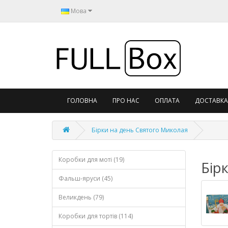
Мова
ГОЛОВНА
ПРО НАС
ОПЛАТА
ДОСТАВКА
Бірки на день Святого Миколая
Коробки для моті (19)
Бір
Фальш-яруси (45)
Великдень (79)
Коробки для тортів (114)