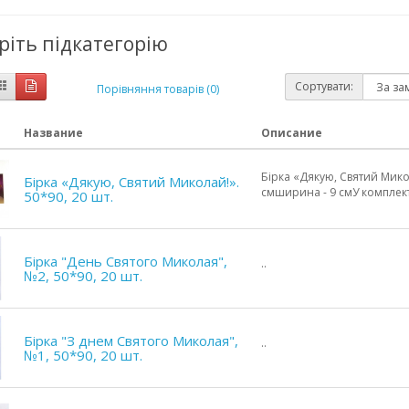
ріть підкатегорію
Сортувати:
Порівняння товарів (0)
Название
Описание
Бірка «Дякую, Святий Микол
Бірка «Дякую, Святий Миколай!».
смширина - 9 смУ комплекті
50*90, 20 шт.
Бірка "День Святого Миколая",
..
№2, 50*90, 20 шт.
Бірка "З днем Святого Миколая",
..
№1, 50*90, 20 шт.